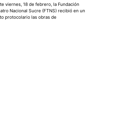
te viernes, 18 de febrero, la Fundación
atro Nacional Sucre (FTNS) recibió en un
to protocolario las obras de
ntenimiento y correctivo del Centro
ltural Mamá Cuchara, trabajo a cargo […]