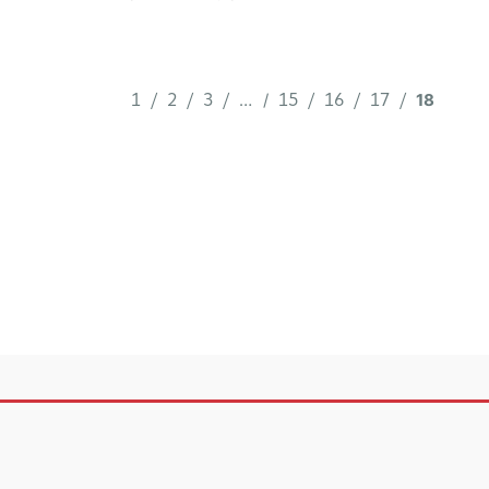
artes escénicas, audiovisuales y musicales
en el Distrito Metropolitano de Quito y […]
…
18
1
2
3
15
16
17