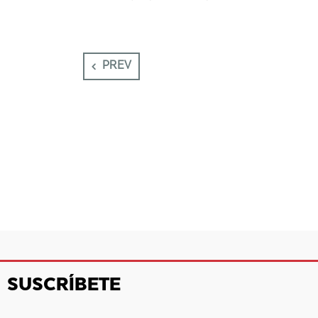
la convocatoria del Festival Internacional
de Música Sacra – FIMUSAQ 2022, que se
realizará entre el 31 de […]
PREV
SUSCRÍBETE