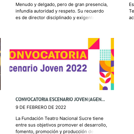
Menudo y delgado, pero de gran presencia,
Es
infundía autoridad y respeto. Su recuerdo
Te
es de director disciplinado y exigente,
ac
apasionado por la música académica
ma
universal. Álvaro Manzano tuvo una
Cu
enorme […]
CONVOCATORIA ESCENARIO JOVEN (AGENDA BICENTENARIA 2022)
9 DE FEBRERO DE 2022
La Fundación Teatro Nacional Sucre tiene
entre sus objetivos promover el desarrollo,
fomento, promoción y producción de las