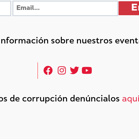
 información sobre nuestros even
tos de corrupción denúncialos
aqu