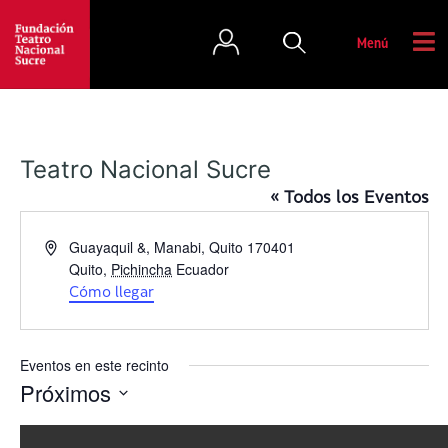
Menú
Teatro Nacional Sucre
« Todos los Eventos
D
Guayaquil &, Manabi, Quito 170401
i
Quito
,
Pichincha
Ecuador
r
Cómo llegar
e
c
c
Eventos en este recinto
i
Próximos
ó
S
n
e