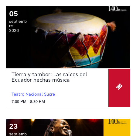
05
septiemb
re
2026
Tierra y tambor: Las raices del
Ecuador hechas música
Teatro Nacional Sucre
7:00 PM - 8:30 PM
23
septiemb