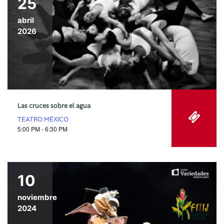
25
abril
2026
Las cruces sobre el agua
TEATRO MÉXICO
5:00 PM - 6:30 PM
10
noviembre
2024