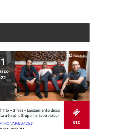
31
arzo
022
O Trío + 2 Tios – Lanzamiento disco
sta a Nayón. Grupo Invitado Jazçur
$10
ATRO VARIEDADES
00 PM - 9:00 PM