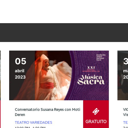
05
abril
m
2023
2
Conversatorio Susana Reyes con Moti
VI
Deren
Vi
GRATUITO
TEATRO VARIEDADES
TE
12:00 PM - 1:30 PM
7: