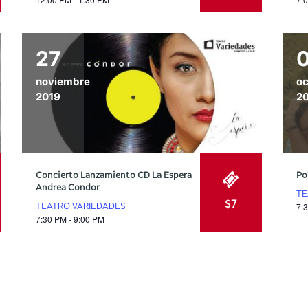
27
noviembre
oc
2019
2
Concierto Lanzamiento CD La Espera
Po
Andrea Condor
TE
$7
7:
TEATRO VARIEDADES
7:30 PM - 9:00 PM