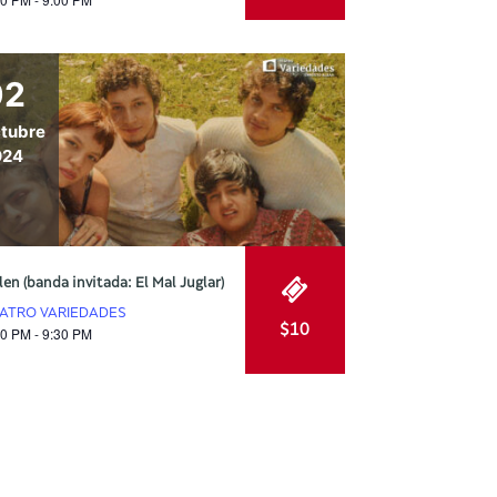
02
tubre
024
len (banda invitada: El Mal Juglar)
ATRO VARIEDADES
$10
30 PM - 9:30 PM