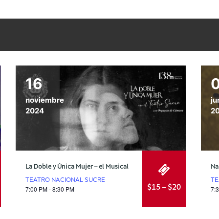
16
noviembre
ju
2024
2
La Doble y Única Mujer – el Musical
Na
TEATRO NACIONAL SUCRE
TE
$15 – $20
7:00 PM - 8:30 PM
7: