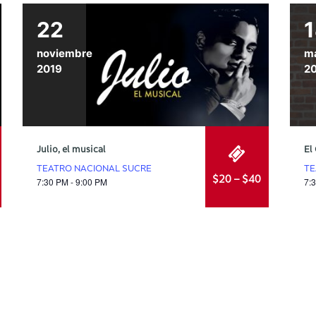
22
noviembre
m
2019
2
Julio, el musical
El
TEATRO NACIONAL SUCRE
TE
$20 – $40
7:30 PM - 9:00 PM
7: