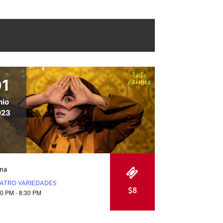
01
nio
023
na
ATRO VARIEDADES
$8
30 PM - 8:30 PM