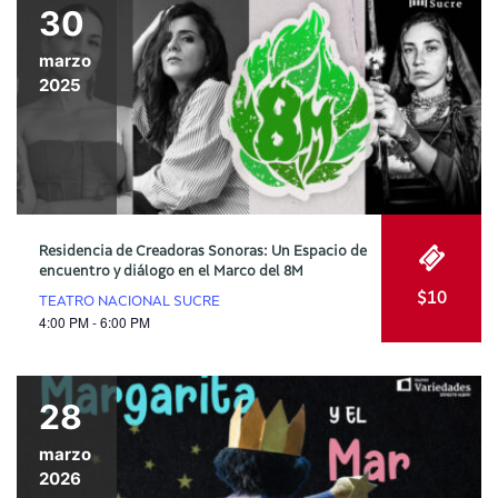
30
marzo
2025
Residencia de Creadoras Sonoras: Un Espacio de
encuentro y diálogo en el Marco del 8M
$10
TEATRO NACIONAL SUCRE
4:00 PM - 6:00 PM
28
marzo
2026