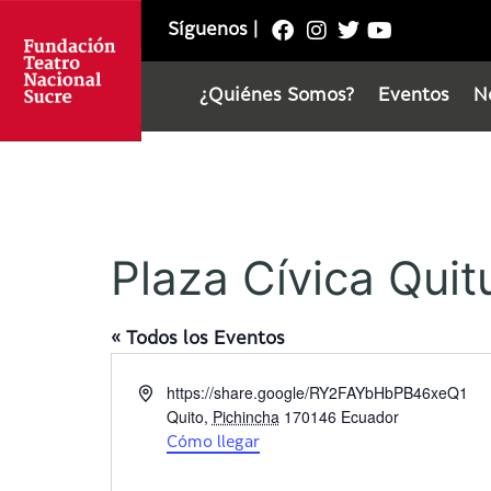
Síguenos
|
¿Quiénes Somos?
Eventos
N
Plaza Cívica Qui
« Todos los Eventos
D
https://share.google/RY2FAYbHbPB46xeQ1
i
Quito
,
Pichincha
170146
Ecuador
r
Cómo llegar
e
c