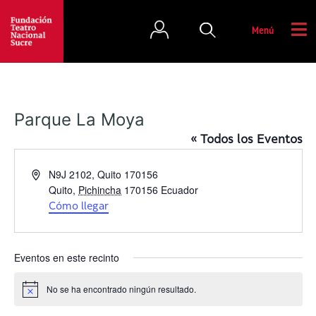
Menú
Parque La Moya
« Todos los Eventos
D
N9J 2102, Quito 170156
i
Quito
,
Pichincha
170156
Ecuador
r
Cómo llegar
e
c
c
Eventos en este recinto
i
ó
No se ha encontrado ningún resultado.
A
n
v