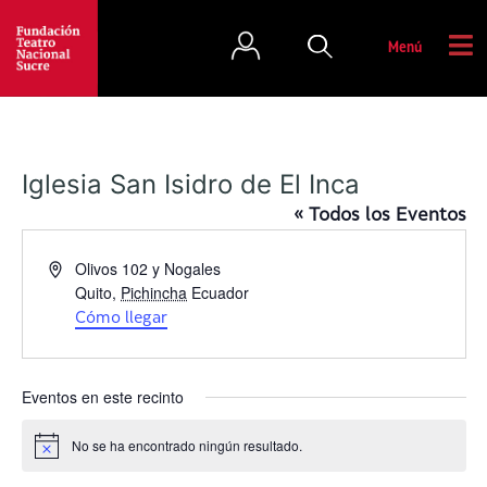
Menú
Iglesia San Isidro de El Inca
« Todos los Eventos
D
Olivos 102 y Nogales
i
Quito
,
Pichincha
Ecuador
r
Cómo llegar
e
c
c
Eventos en este recinto
i
ó
No se ha encontrado ningún resultado.
A
n
v