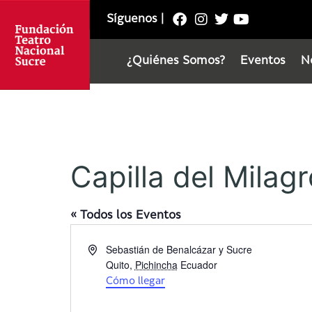
Síguenos
|
¿Quiénes Somos?
Eventos
N
Capilla del Milag
« Todos los Eventos
D
Sebastián de Benalcázar y Sucre
i
Quito
,
Pichincha
Ecuador
r
Cómo llegar
e
c