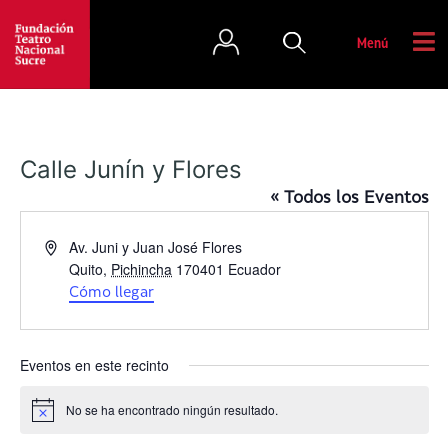
Menú
Calle Junín y Flores
« Todos los Eventos
D
Av. Juni y Juan José Flores
i
Quito
,
Pichincha
170401
Ecuador
r
Cómo llegar
e
c
c
Eventos en este recinto
i
ó
No se ha encontrado ningún resultado.
A
n
v