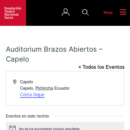
Menú
Auditorium Brazos Abiertos –
Capelo
« Todos los Eventos
D
Capelo
i
Capelo
,
Pichincha
Ecuador
r
Cómo llegar
e
c
c
Eventos en este recinto
i
ó
No se ha encontrado ningún resultado.