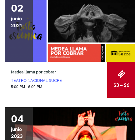
02
junio
2021
Medea llama por cobrar
TEATRO NACIONAL SUCRE
$3 – $6
5:00 PM - 6:00 PM
04
junio
2023