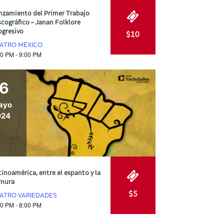
nzamiento del Primer Trabajo
scográfico – Janan Folklore
ogresivo
$10
ATRO MÉXICO
00 PM - 9:00 PM
16
ayo
024
tinoamérica, entre el espanto y la
rnura
$5
ATRO VARIEDADES
00 PM - 8:00 PM