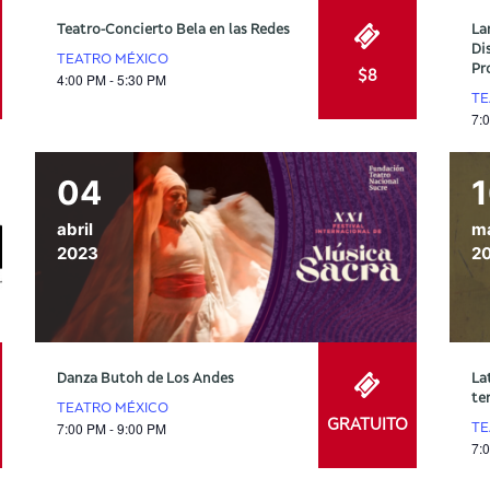
Teatro-Concierto Bela en las Redes
La
Di
TEATRO MÉXICO
Pr
$8
4:00 PM - 5:30 PM
TE
7:
04
abril
m
2023
2
Danza Butoh de Los Andes
La
te
TEATRO MÉXICO
GRATUITO
7:00 PM - 9:00 PM
TE
7: