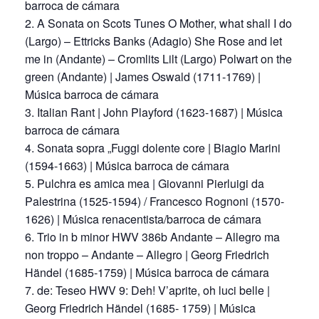
barroca de cámara
A Sonata on Scots Tunes O Mother, what shall I do
(Largo) – Ettricks Banks (Adagio) She Rose and let
me in (Andante) – Cromlits Lilt (Largo) Polwart on the
green (Andante) | James Oswald (1711-1769) |
Música barroca de cámara
Italian Rant | John Playford (1623-1687) | Música
barroca de cámara
Sonata sopra „Fuggi dolente core | Biagio Marini
(1594-1663) | Música barroca de cámara
Pulchra es amica mea | Giovanni Pierluigi da
Palestrina (1525-1594) / Francesco Rognoni (1570-
1626) | Música renacentista/barroca de cámara
Trio in b minor HWV 386b Andante – Allegro ma
non troppo – Andante – Allegro | Georg Friedrich
Händel (1685-1759) | Música barroca de cámara
de: Teseo HWV 9: Deh! V’aprite, oh luci belle |
Georg Friedrich Händel (1685- 1759) | Música