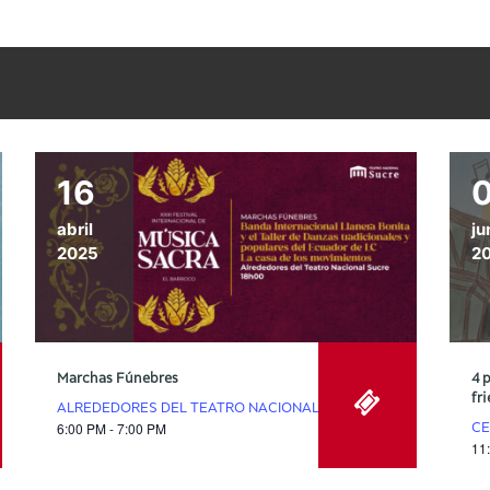
16
abril
ju
2025
2
Marchas Fúnebres
4 p
fri
ALREDEDORES DEL TEATRO NACIONAL SUCRE
6:00 PM - 7:00 PM
CE
11