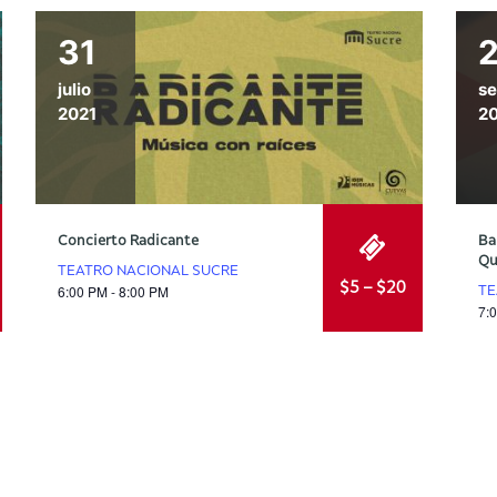
31
julio
se
2021
2
Concierto Radicante
Ba
Qu
TEATRO NACIONAL SUCRE
$5 – $20
6:00 PM - 8:00 PM
TE
7: