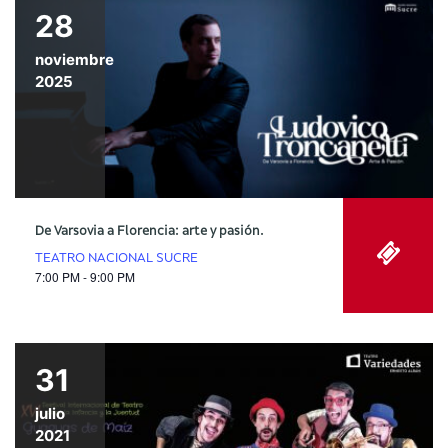
28
noviembre
2025
De Varsovia a Florencia: arte y pasión.
TEATRO NACIONAL SUCRE
7:00 PM - 9:00 PM
31
julio
2021