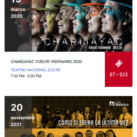
marzo
2020
CHARIJAYAC VUELVE VISIONARIO 2020
TEATRO NACIONAL SUCRE
$7 – $15
7:30 PM - 9:30 PM
20
noviembre
2021