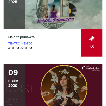
2025
Maldita primavera
TEATRO MÉXICO
$5
4:00 PM - 5:30 PM
09
mayo
2020