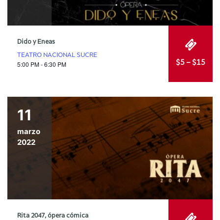
Dido y Eneas
TEATRO NACIONAL SUCRE
$5 – $15
5:00 PM - 6:30 PM
11
marzo
2022
Rita 2047, ópera cómica