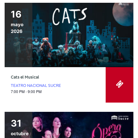
16
mayo
2026
Cats el Musical
TEATRO NACIONAL SUCRE
7:00 PM - 9:00 PM
31
octubre