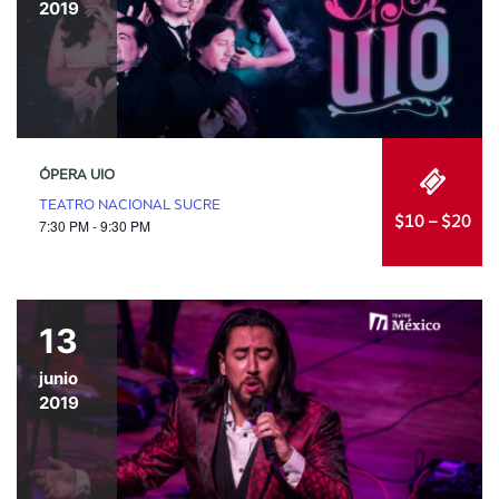
2019
ÓPERA UIO
TEATRO NACIONAL SUCRE
$10 – $20
7:30 PM - 9:30 PM
13
junio
2019