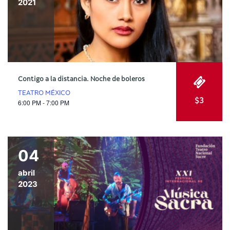
2021
Contigo a la distancia. Noche de boleros
TEATRO MÉXICO
$3
6:00 PM - 7:00 PM
04
abril
2023