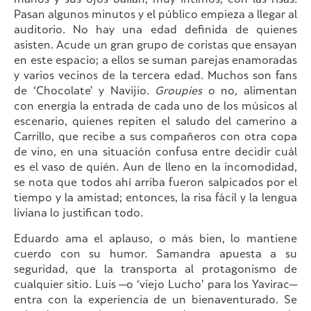
manos y sus ojos bailan, muy íntimos, con las risas.
Pasan algunos minutos y el público empieza a llegar al
auditorio. No hay una edad definida de quienes
asisten. Acude un gran grupo de coristas que ensayan
en este espacio; a ellos se suman parejas enamoradas
y varios vecinos de la tercera edad. Muchos son fans
de ‘Chocolate’ y Navijio.
Groupies
o no, alimentan
con energía la entrada de cada uno de los músicos al
escenario, quienes repiten el saludo del camerino a
Carrillo, que recibe a sus compañeros con otra copa
de vino, en una situación confusa entre decidir cuál
es el vaso de quién. Aun de lleno en la incomodidad,
se nota que todos ahí arriba fueron salpicados por el
tiempo y la amistad; entonces, la risa fácil y la lengua
liviana lo justifican todo.
Eduardo ama el aplauso, o más bien, lo mantiene
cuerdo con su humor. Samandra apuesta a su
seguridad, que la transporta al protagonismo de
cualquier sitio. Luis —o ‘viejo Lucho’ para los Yavirac—
entra con la experiencia de un bienaventurado. Se