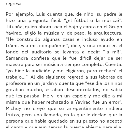
regresa.
Por ejemplo, Luis cuenta que, de niño, su padre le
hizo una pregunta fácil: “¿el fútbol o la música?”.
Tituaña, quien ahora toca el bajo y canta en el Grupo
Yavirac, eligió la música y, de paso, la arquitectura.
“He construido algunas casas e incluso ayudo en
trámites a mis compañeros”, dice, y una mano en el
fondo del auditorio se levanta a decir: “¡a mí!”.
Samandra confiesa que le fue difícil dejar de ser
maestra para ser música a tiempo completo. Cuenta:
“yo hice la audición y me eligieron, pero rechacé el
trabajo…”. Al día siguiente regresó a sus labores de
profesora en un jardín y cuenta que “ese día los niños
gritaban mucho, estaban descontrolados, no sabía
qué les pasaba. Me vi en un espejo y me dije a mí
misma que haber rechazado a Yavirac fue un error”.
Michuy no creyó que su arrepentimiento rindiera
frutos, pero una llamada, en la que le decían que la
persona que había quedado en su puesto no aceptó
el cargo y que aún tenían la puerta abierta para ella,