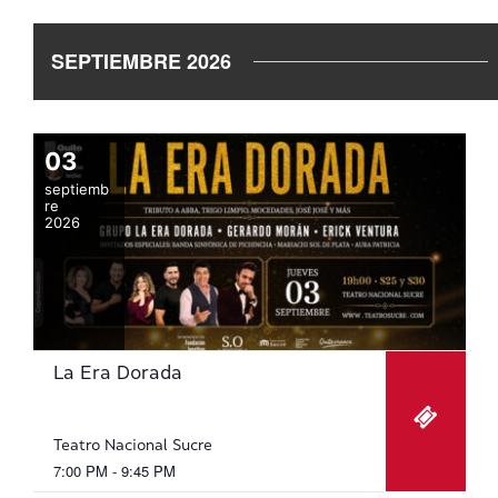
SEPTIEMBRE 2026
03
septiemb
re
2026
La Era Dorada
Teatro Nacional Sucre
7:00 PM - 9:45 PM