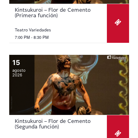
n
Kintsukuroi – Flor de Cemento
t
(Primera función)
o
Teatro Variedades
s
7:00 PM - 8:30 PM
15
agosto
2026
Kintsukuroi – Flor de Cemento
(Segunda función)