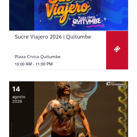
d
n
t
a
o
y
v
Sucre Viajero 2026 | Quitumbe
i
s
Plaza Cívica Quitumbe
t
10:00 AM - 11:00 PM
a
s
14
d
agosto
2026
e
E
v
e