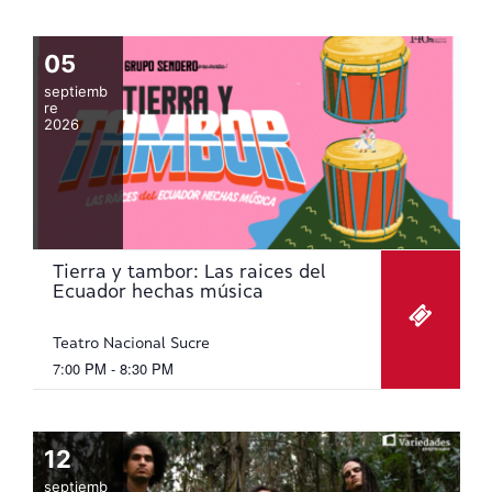
05
septiemb
re
2026
Tierra y tambor: Las raices del
Ecuador hechas música
Teatro Nacional Sucre
7:00 PM - 8:30 PM
12
septiemb