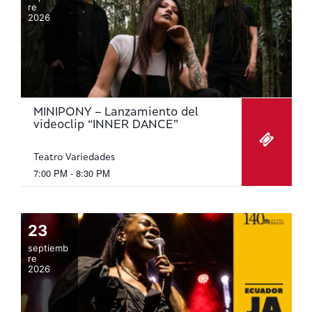
re
2026
MINIPONY – Lanzamiento del
videoclip “INNER DANCE”
Teatro Variedades
7:00 PM - 8:30 PM
23
septiemb
re
2026