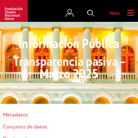
Menú
Información Pública
Transparencia pasiva –
Marzo 2025
Metadatos
Conjunto de datos