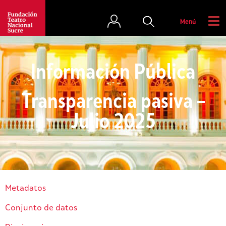
Menú
Información Pública
Transparencia pasiva –
Julio 2025
Metadatos
Conjunto de datos