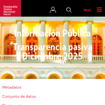
Menú
Información Pública
Transparencia pasiva
Diciembre 2025
Metadatos
Conjunto de datos