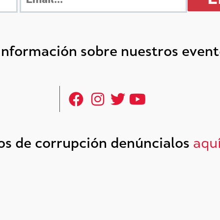
 información sobre nuestros even
tos de corrupción denúncialos
aqu