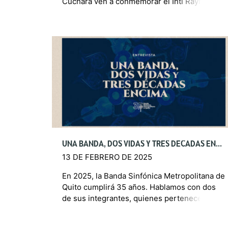
Cuchara ven a conmemorar el Inti Raymi con
una gran propuesta de este elenco. […]
UNA BANDA, DOS VIDAS Y TRES DÉCADAS ENCIMA
13 DE FEBRERO DE 2025
En 2025, la Banda Sinfónica Metropolitana de
Quito cumplirá 35 años. Hablamos con dos
de sus integrantes, quienes pertenecen a
ella desde sus ensayos en la Av. García
Moreno, allá, […]