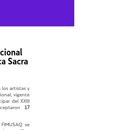
cional
ca Sacra
los artistas y
onal, vigente
par del XXIII
ceptaron
17
 – FIMUSAQ se