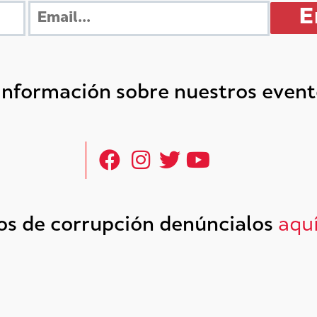
 información sobre nuestros even
tos de corrupción denúncialos
aqu