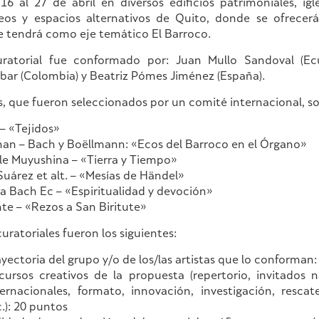
 16 al 27 de abril en diversos edificios patrimoniales, igles
eos y espacios alternativos de Quito, donde se ofrecerá
e tendrá como eje temático El Barroco.
ratorial fue conformado por: Juan Mullo Sandoval (Ec
bar (Colombia) y Beatriz Pómes Jiménez (España).
, que fueron seleccionados por un comité internacional, so
– «Tejidos»
han – Bach y Boëllmann: «Ecos del Barroco en el Órgano»
e Muyushina – «Tierra y Tiempo»
uárez et alt. – «Mesías de Händel»
a Bach Ec – «Espiritualidad y devoción»
te – «Rezos a San Biritute»
curatoriales fueron los siguientes:
ayectoria del grupo y/o de los/las artistas que lo conforman
cursos creativos de la propuesta (repertorio, invitados n
ternacionales, formato, innovación, investigación, rescat
.): 20 puntos