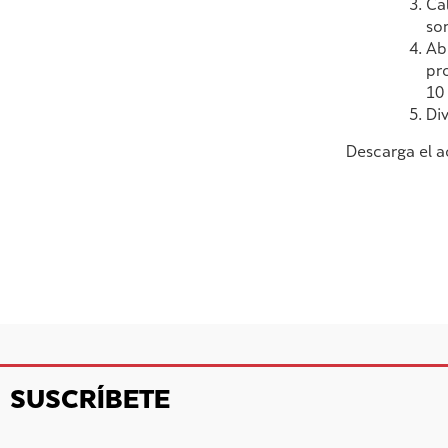
Ca
so
Ab
pr
10
Di
Descarga el a
SUSCRÍBETE