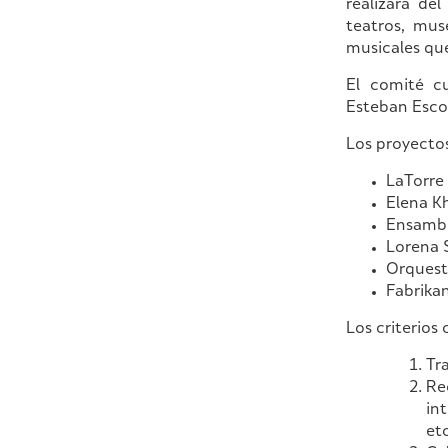
realizará del
teatros, mus
musicales qu
El comité cu
Esteban Esco
Los proyectos
LaTorre 
Elena K
Ensambl
Lorena S
Orquest
Fabrikan
Los criterios 
Tr
Re
in
etc