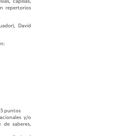
ias, capillas,
n repertorios
uador), David
n:
: 5 puntos
acionales y/o
e de saberes,