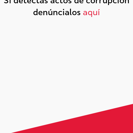
Si detectas actos de corrupción
denúncialos
aquí