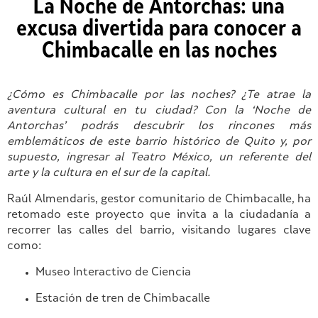
La Noche de Antorchas: una
excusa divertida para conocer a
Chimbacalle en las noches
¿
Cómo
es
Chimbacalle
por
las
noches?
¿
Te
atrae
la
aventura
cultural
en
tu
ciudad?
Con
la
‘
Noche
de
Antorchas’
podrás
descubrir
los
rincones
más
emblemáticos
de
este
barrio
histórico
de
Quito
y,
por
supuesto,
ingresar
al
Teatro
México
,
un
referente
del
arte
y
la
cultura
en
el
sur
de
la
capital.
Raúl
Almendaris,
gestor
comunitario
de
Chimbacalle,
ha
retomado
este
proyecto
que
invita
a
la
ciudadanía
a
recorrer
las
calles
del
barrio,
visitando
lugares
clave
como:
Museo
Interactivo
de
Ciencia
Estación
de
tren
de
Chimbacalle