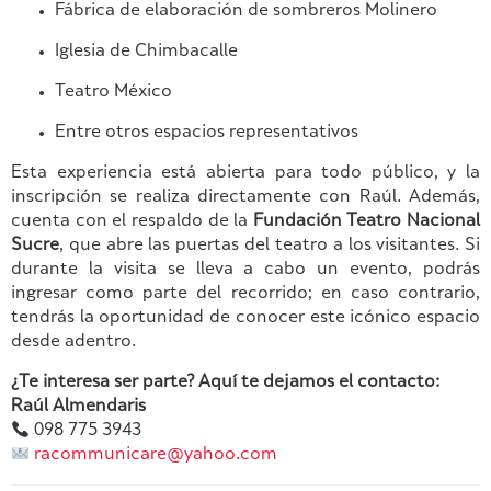
Fábrica
de
elaboración
de
sombreros
Molinero
Iglesia
de
Chimbacalle
Teatro
México
Entre
otros
espacios
representativos
Esta
experiencia
está
abierta
para
todo
público,
y
la
inscripción
se
realiza
directamente
con
Raúl.
Además,
cuenta
con
el
respaldo
de
la
Fundación
Teatro
Nacional
Sucre
,
que
abre
las
puertas
del
teatro
a
los
visitantes.
Si
durante
la
visita
se
lleva
a
cabo
un
evento,
podrás
ingresar
como
parte
del
recorrido;
en
caso
contrario,
tendrás
la
oportunidad
de
conocer
este
icónico
espacio
desde
adentro.
¿
Te
interesa
ser
parte?
Aquí
te
dejamos
el
contacto:
Raúl
Almendaris
098
775
3943
racommunicare@
yahoo.
com