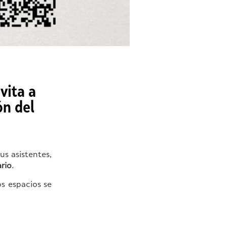
vita a
ón del
s asistentes,
rio
.
s espacios se