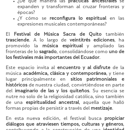
¿De qué manera las
prácticas ancestrales
se
expanden y transforman al cruzar fronteras y
épocas?
¿Y cómo se
reconfigura lo espiritual
en las
expresiones musicales contemporáneas?
El
Festival de Música Sacra de Quito
también
trasciende
. A lo largo de
veintitrés ediciones
, ha
promovido la
música espiritual
y ampliado las
fronteras de lo
sagrado
, consolidándose como
uno de
los festivales más importantes del Ecuador
.
Este espacio invita al
encuentro y al disfrute
de la
música
académica, clásica y contemporánea
, y tiene
lugar principalmente en
sitios patrimoniales e
históricos
de nuestra ciudad, convirtiéndose en parte
del
imaginario de las y los quiteños
. Su esencia se
nutre no solo de la religiosidad católica, sino también
de una
espiritualidad ancestral
, aquella que halló
formas propias de persistir a través del
mestizaje
.
En esta nueva edición, el festival busca
propiciar
diálogos que atraviesen tiempos, culturas y géneros
,