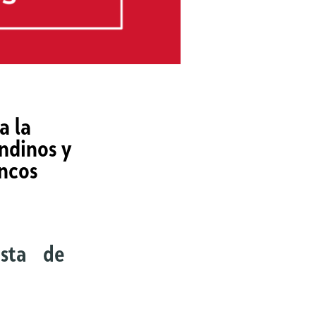
a la
ndinos y
encos
esta de