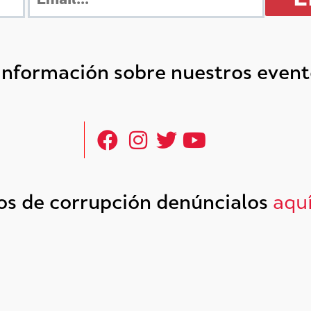
 información sobre nuestros even
tos de corrupción denúncialos
aqu