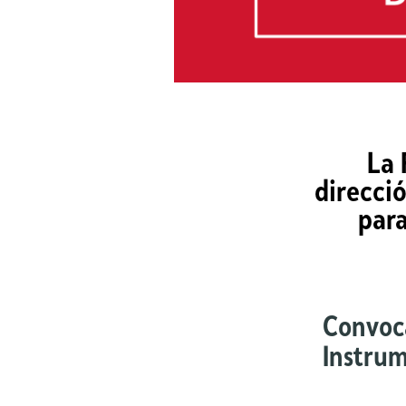
La 
direcci
para
Convoc
Instru