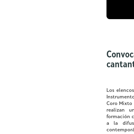
Convoc
cantan
Los elenco
Instrumento
Coro Mixto 
realizan u
formación c
a la difu
contemporán