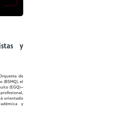
istas y
Orquesta de
o (BSMQ), el
Quito (EGQ)—
rofesional,
tá orientado
cadémica y