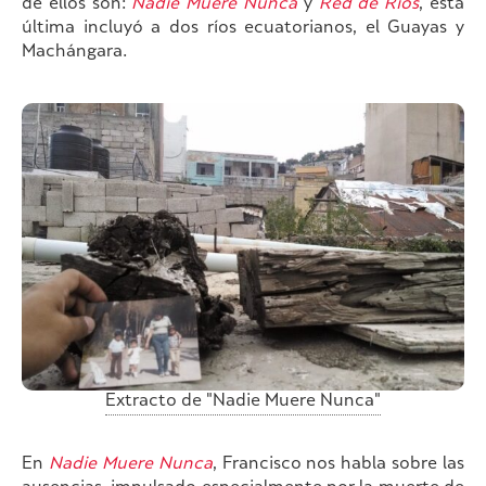
de ellos son:
Nadie Muere Nunca
y
Red de Ríos
, esta
última incluyó a dos ríos ecuatorianos, el Guayas y
Machángara.
Extracto de "Nadie Muere Nunca"
En
Nadie Muere Nunca
, Francisco nos habla sobre las