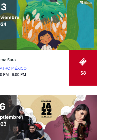
23
oviembre
024
ma Sara
ATRO MÉXICO
$8
00 PM - 6:00 PM
16
ptiembre
023