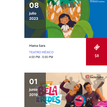
08
julio
2023
Mama Sara
TEATRO MÉXICO
$8
4:00 PM - 5:00 PM
01
junio
2019