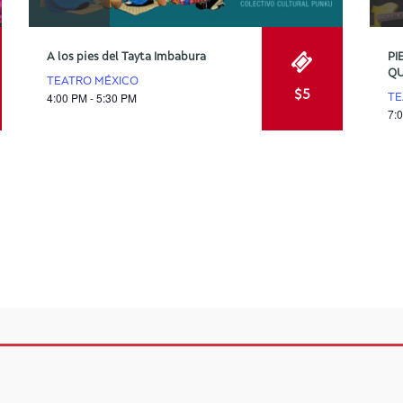
A los pies del Tayta Imbabura
PI
QU
TEATRO MÉXICO
$5
4:00 PM - 5:30 PM
TE
7: