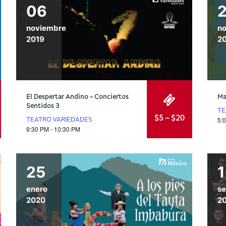
06
noviembre
n
2019
2
El Despertar Andino – Conciertos
Ma
Sentidos 3
TE
$5 – $20
5:
TEATRO VARIEDADES
9:30 PM - 10:30 PM
25
enero
se
2020
2