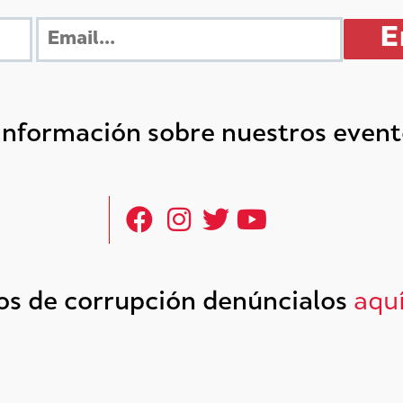
 información sobre nuestros even
tos de corrupción denúncialos
aqu