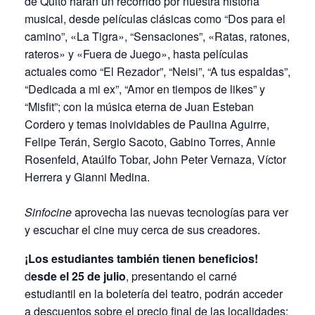
de Quito harán un recorrido por nuestra historia
musical, desde películas clásicas como “Dos para el
camino”, «La Tigra», “Sensaciones”, «Ratas, ratones,
rateros» y «Fuera de Juego», hasta películas
actuales como “El Rezador”, “Neisi”, “A tus espaldas”,
“Dedicada a mi ex”, “Amor en tiempos de likes” y
“Misfit”; con la música eterna de Juan Esteban
Cordero y temas inolvidables de Paulina Aguirre,
Felipe Terán, Sergio Sacoto, Gabino Torres, Annie
Rosenfeld, Ataúlfo Tobar, John Peter Vernaza, Víctor
Herrera y Gianni Medina.
Sinfocine
aprovecha las nuevas tecnologías para ver
y escuchar el cine muy cerca de sus creadores.
¡Los estudiantes también tienen beneficios!
d
esde el 25 de julio
, presentando el carné
estudiantil en la boletería del teatro, podrán acceder
a descuentos sobre el precio final de las localidades: