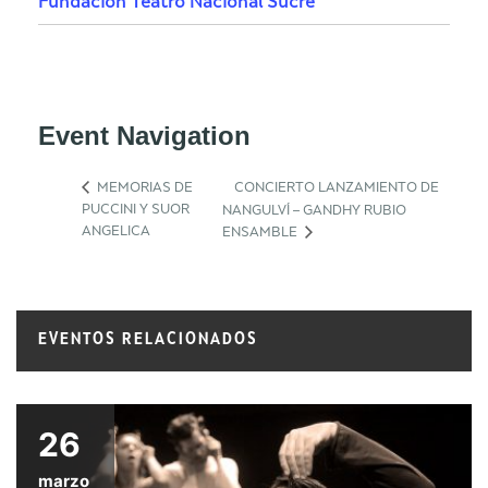
Fundación Teatro Nacional Sucre
Event Navigation
MEMORIAS DE
CONCIERTO LANZAMIENTO DE
PUCCINI Y SUOR
NANGULVÍ – GANDHY RUBIO
ANGELICA
ENSAMBLE
EVENTOS RELACIONADOS
26
marzo