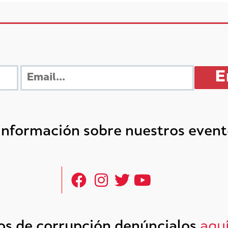
 información sobre nuestros even
tos de corrupción denúncialos
aqu