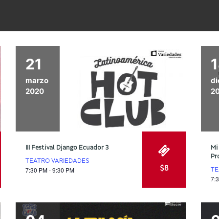
21
marzo
di
2020
2
III Festival Django Ecuador 3
Mi
Pr
TEATRO VARIEDADES
$8
7:30 PM - 9:30 PM
TE
7: