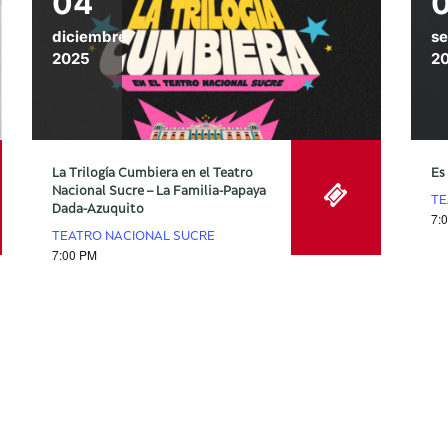
04
diciembre
se
2025
2
La Trilogía Cumbiera en el Teatro
Es
Nacional Sucre – La Familia-Papaya
TE
Dada-Azuquito
7:
TEATRO NACIONAL SUCRE
7:00 PM