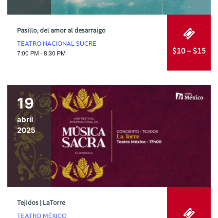
Pasillo, del amor al desarraigo
TEATRO NACIONAL SUCRE
$10 – $15
7:00 PM - 8:30 PM
19
abril
2025
Tejidos | LaTorre
TEATRO MÉXICO