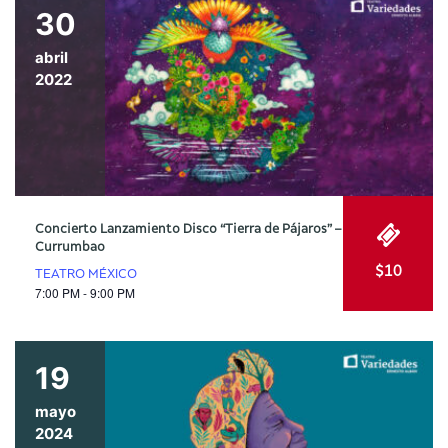
30
abril
2022
Concierto Lanzamiento Disco “Tierra de Pájaros” –
Currumbao
$10
TEATRO MÉXICO
7:00 PM - 9:00 PM
19
mayo
2024