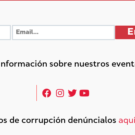
 información sobre nuestros even
tos de corrupción denúncialos
aqu