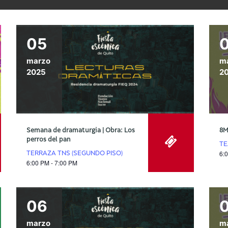
05
marzo
m
2025
2
Semana de dramaturgia | Obra: Los
8M
perros del pan
TE
6:
TERRAZA TNS (SEGUNDO PISO)
6:00 PM - 7:00 PM
06
marzo
m