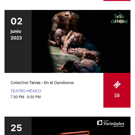
02
junio
2023
Colectivo Talvez – En el Ouroboros
TEATRO MÉXICO
$8
7:30 PM - 9:30 PM
25