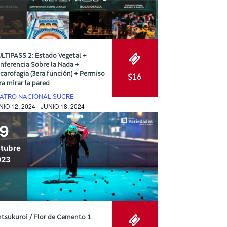
LTIPASS 2: Estado Vegetal +
nferencia Sobre la Nada +
carofagia (3era función) + Permiso
$16
ra mirar la pared
ATRO NACIONAL SUCRE
NIO 12, 2024 - JUNIO 18, 2024
19
tubre
023
ntsukuroi / Flor de Cemento 1