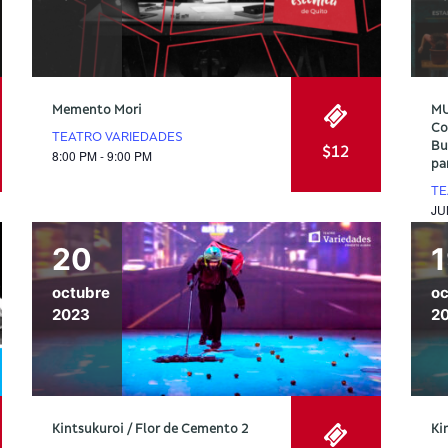
Memento Mori
MU
Co
TEATRO VARIEDADES
Bu
$12
8:00 PM - 9:00 PM
pa
TE
JU
20
octubre
oc
2023
2
Kintsukuroi / Flor de Cemento 2
Ki