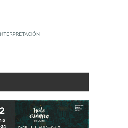
 INTERPRETACIÓN
2
nio
024