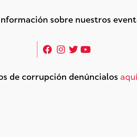
 información sobre nuestros even
tos de corrupción denúncialos
aqu