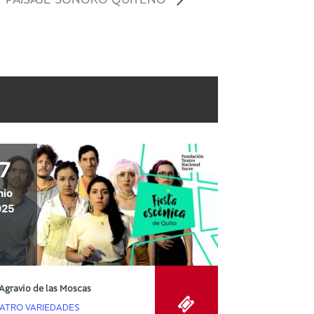
PAISAJE SONORO QUITEÑO
7
nio
025
 Agravio de las Moscas
ATRO VARIEDADES