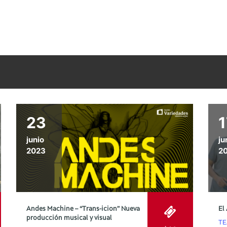
’
23
1
junio
ju
2023
2
Andes Machine – “Trans-icion” Nueva
El
producción musical y visual
TE