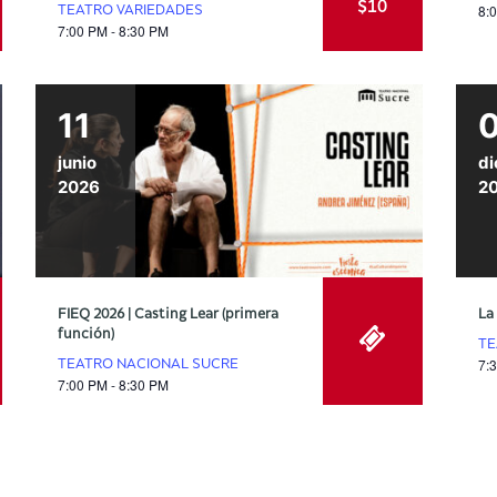
$10
8:
TEATRO VARIEDADES
7:00 PM - 8:30 PM
11
junio
di
2026
2
FIEQ 2026 | Casting Lear (primera
La
función)
TE
7:
TEATRO NACIONAL SUCRE
7:00 PM - 8:30 PM