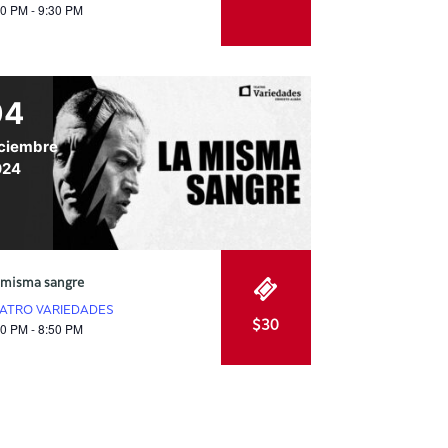
00 PM - 9:30 PM
04
ciembre
024
 misma sangre
ATRO VARIEDADES
$30
30 PM - 8:50 PM