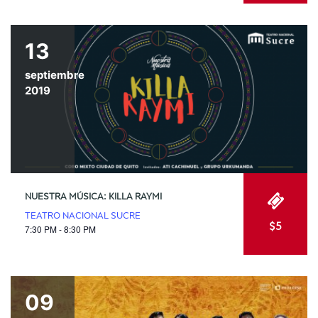
13
septiembre
2019
NUESTRA MÚSICA: KILLA RAYMI
TEATRO NACIONAL SUCRE
$5
7:30 PM - 8:30 PM
09