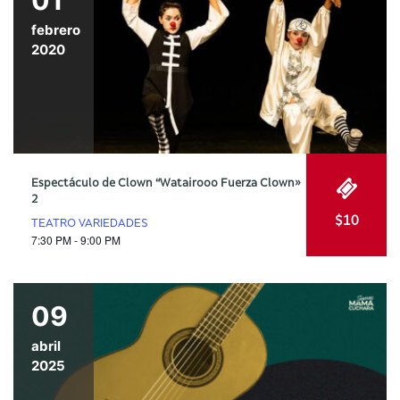
febrero
2020
Espectáculo de Clown “Watairooo Fuerza Clown»
2
$10
TEATRO VARIEDADES
7:30 PM - 9:00 PM
09
abril
2025