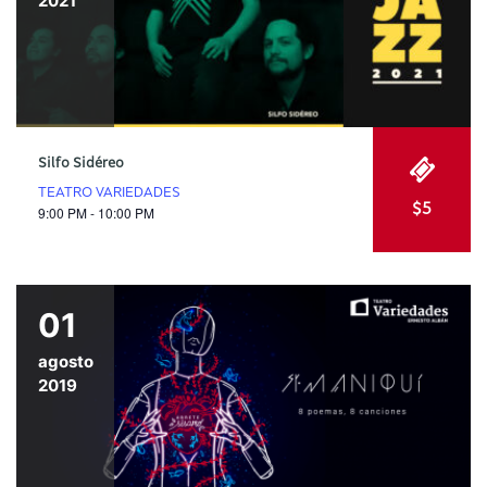
2021
Silfo Sidéreo
TEATRO VARIEDADES
$5
9:00 PM - 10:00 PM
01
agosto
2019