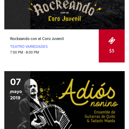
Rockeando con el Coro Juvenil
TEATRO VARIEDADES
$5
7:00 PM - 8:00 PM
07
mayo
2019