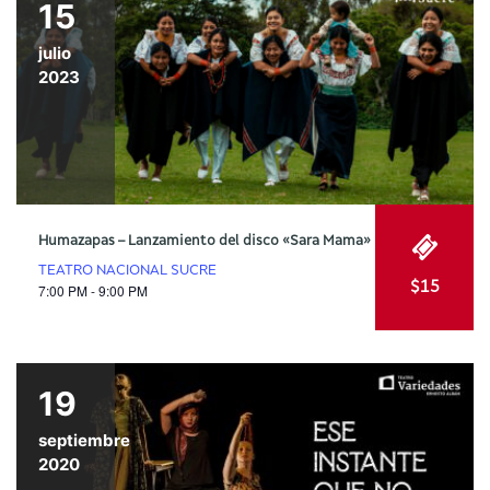
15
julio
2023
Humazapas – Lanzamiento del disco «Sara Mama»
TEATRO NACIONAL SUCRE
$15
7:00 PM - 9:00 PM
19
septiembre
2020