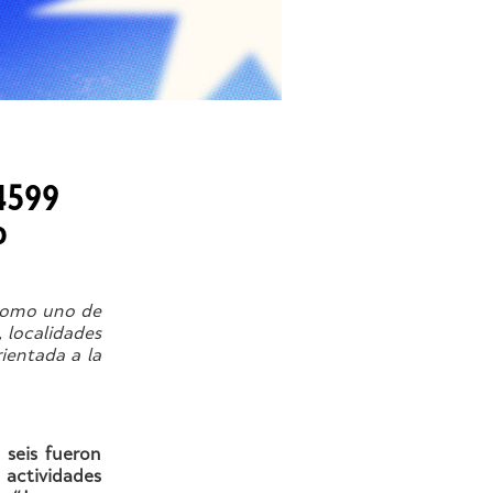
 4599
o
 como uno de
 localidades
ientada a la
,
seis fueron
 actividades