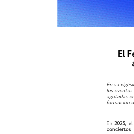
El F
En su vigés
los eventos
agotadas en
formación de
En
2025
, e
conciertos
q