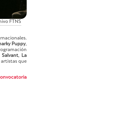
chivo FTNS
rnacionales.
narky Puppy
,
ogramación
 Salvant
,
La
, artistas que
onvocatoria