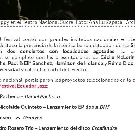
ppy en el Teatro Nacional Sucre. Foto: Ana Lu Zapata | Ar
l festival contó con grandes invitados nacionales e inte
, destacó la presencia de la icónica banda estadounidense
S
ció
dos conciertos con localidades agotadas
. La pr
al se completó con las presentaciones de
Cécile McLorin
he
,
Paul & Elif Sanchez
,
Hamilton de Holanda
y
Réma Diop
versidad y calidad al cartel del evento.
o nacional, participaron los proyectos seleccionados en la
c
Festival Ecuador Jazz
:
 Pacheco –
Daniel Pacheco
Nicolalde Quinteto – Lanzamiento EP doble
DN5
oveo –
EL Grooveo
dro Rosero Trío – Lanzamiento del disco
Escafandra