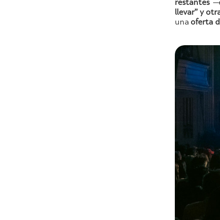
restantes
—
llevar” y ot
una
oferta d