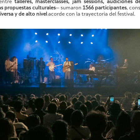
entre
talleres, masterclasses, jam sessions, audiciones d
ras propuestas culturales
— sumaron
1566 participantes
, con
iversa y de alto nivel
acorde con la trayectoria del festival.