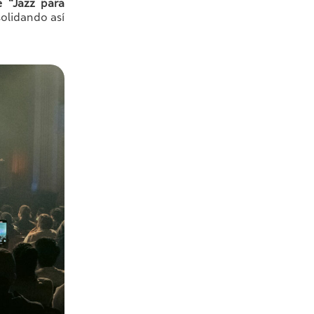
e “Jazz para
solidando así