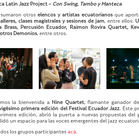
a Latin Jazz Project –
Con Swing, Tambo y Manteca
 sumaron otros
elencos y artistas ecuatorianos
que aport
talleres, clases magistrales y sesiones de jam
, entre ellos:
U
a Brass, Percusión Ecuador, Raimon Rovira Quartet, Kev
 otros Demonios
, entre otros.
mos la bienvenida a
Nine Quartet
, flamante ganador d
vigésimo primera edición del Festival Ecuador Jazz
. Este p
primera edición, abrió la puerta a nuevas propuestas del 
lidó un espacio para las voces emergentes del jazz ecuator
dos los grupos participantes
acá
.