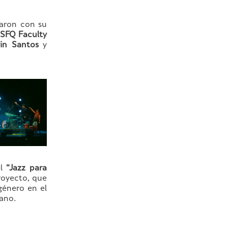
aron con su
SFQ Faculty
in Santos
y
el
“Jazz para
royecto, que
género en el
iano.