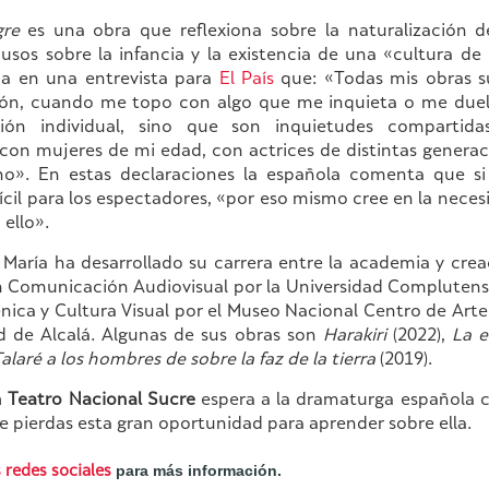
gre
es una obra que reflexiona sobre la naturalización de
busos sobre la infancia y la existencia de una «cultura de 
ma en una entrevista para
El País
que: «Todas mis obras s
ón, cuando me topo con algo que me inquieta o me duel
ión individual, sino que son inquietudes compartida
con mujeres de mi edad, con actrices de distintas generac
o». En estas declaraciones la española comenta que si
fícil para los espectadores, «por eso mismo cree en la neces
 ello».
María ha desarrollado su carrera entre la academia y creac
n Comunicación Audiovisual por la Universidad Complutens
nica y Cultura Visual por el Museo Nacional Centro de Arte
ad de Alcalá. Algunas de sus obras son
Harakiri
(2022),
La e
alaré a los hombres de sobre la faz de la tierra
(2019).
 Teatro Nacional Sucre
espera a la dramaturga española c
te pierdas esta gran oportunidad para aprender sobre ella.
para más información.
 redes sociales