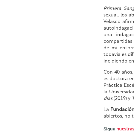
Primera San
sexual, los a
Velasco afir
autoindagaci
una indagac
compartidas 
de mi entorn
todavía es di
incidiendo en
Con 40 años, 
es doctora e
Práctica Escé
la Universid
días
(2019) y
T
La
Fundación
abiertos, no 
Sigue
nuestras