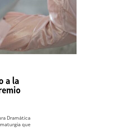
 a la
premio
ura Dramática
ramaturgia que