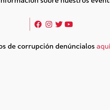
 información sobre nuestros even
tos de corrupción denúncialos
aqu